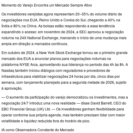
Momento do Varejo Encontra um Mercado Sempre Ativo
Os investidores varejistas agora representam 20–35% do volume diário de
negociações nos EUA, Reino Unido e Coreia do Sul, chegando a 40% na
Índia e 80% na China. As bolsas estão respondendo a essa tendência
expandindo o acesso: em novembro de 2024, a SEC aprovou a negociação
noturna na 24X National Exchange, marcando o início de uma mudança mais
ampla em direção a mercados contínuos.
Em outubro de 2024, a New York Stock Exchange tornou-se o primeiro grande
mercado dos EUA a anunciar planos para negociações noturnas na
plataforma NYSE Arca, aproveitando sua liderança no período das 4h às 8h. A
Nasdaq também iniciou diálogos com reguladores e provedores de
infraestrutura para viabilizar negociações 24 horas por dia, cinco dias por
semana, com lançamento planejado para a segunda metade de 2026, sujeito
à aprovação.
— O aumento da participação do varejo democratizou os investimentos, mas a
negociação 24/7 introduz uma nova realidade — disse David Barrett, CEO do
EBC Financial Group (UK) Ltd. — Os investidores ganham flexibilidade para
operar conforme sua própria agenda, mas também precisam lidar com maior
volatilidade e liquidez reduzida fora do horário de pico.
IA como Observadora Constante do Mercado