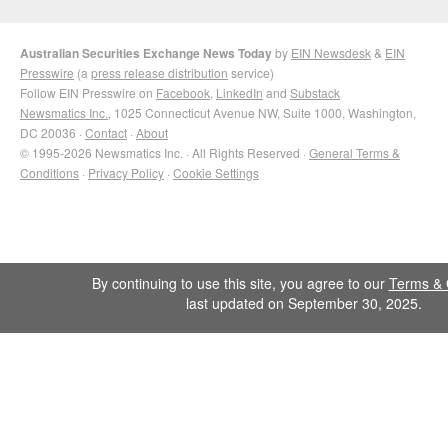
Australian Securities Exchange News Today
by
EIN Newsdesk
&
EIN
Presswire
(a
press release distribution
service)
Follow EIN Presswire on
Facebook
,
LinkedIn
and
Substack
Newsmatics Inc.
, 1025 Connecticut Avenue NW, Suite 1000, Washington,
DC 20036 ·
Contact
·
About
© 1995-2026 Newsmatics Inc. · All Rights Reserved ·
General Terms &
Conditions
·
Privacy Policy
·
Cookie Settings
By continuing to use this site, you agree to our
Terms & 
last updated on September 30, 2025.