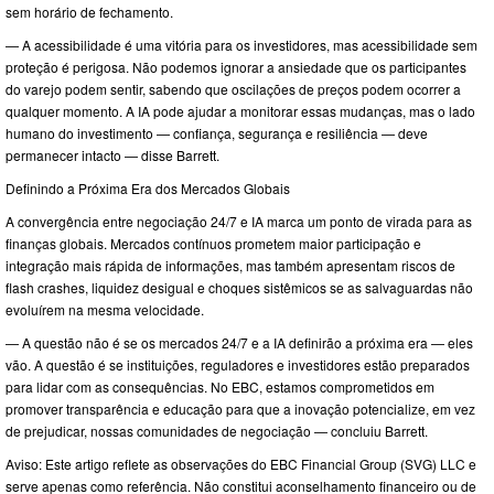
sem horário de fechamento.
— A acessibilidade é uma vitória para os investidores, mas acessibilidade sem
proteção é perigosa. Não podemos ignorar a ansiedade que os participantes
do varejo podem sentir, sabendo que oscilações de preços podem ocorrer a
qualquer momento. A IA pode ajudar a monitorar essas mudanças, mas o lado
humano do investimento — confiança, segurança e resiliência — deve
permanecer intacto — disse Barrett.
Definindo a Próxima Era dos Mercados Globais
A convergência entre negociação 24/7 e IA marca um ponto de virada para as
finanças globais. Mercados contínuos prometem maior participação e
integração mais rápida de informações, mas também apresentam riscos de
flash crashes, liquidez desigual e choques sistêmicos se as salvaguardas não
evoluírem na mesma velocidade.
— A questão não é se os mercados 24/7 e a IA definirão a próxima era — eles
vão. A questão é se instituições, reguladores e investidores estão preparados
para lidar com as consequências. No EBC, estamos comprometidos em
promover transparência e educação para que a inovação potencialize, em vez
de prejudicar, nossas comunidades de negociação — concluiu Barrett.
Aviso: Este artigo reflete as observações do EBC Financial Group (SVG) LLC e
serve apenas como referência. Não constitui aconselhamento financeiro ou de