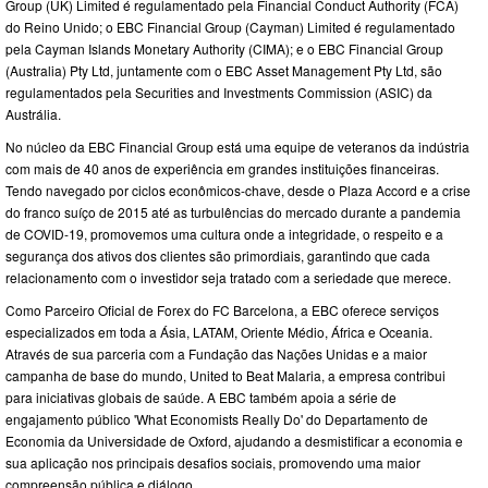
Group (UK) Limited é regulamentado pela Financial Conduct Authority (FCA)
do Reino Unido; o EBC Financial Group (Cayman) Limited é regulamentado
pela Cayman Islands Monetary Authority (CIMA); e o EBC Financial Group
(Australia) Pty Ltd, juntamente com o EBC Asset Management Pty Ltd, são
regulamentados pela Securities and Investments Commission (ASIC) da
Austrália.
No núcleo da EBC Financial Group está uma equipe de veteranos da indústria
com mais de 40 anos de experiência em grandes instituições financeiras.
Tendo navegado por ciclos econômicos-chave, desde o Plaza Accord e a crise
do franco suíço de 2015 até as turbulências do mercado durante a pandemia
de COVID-19, promovemos uma cultura onde a integridade, o respeito e a
segurança dos ativos dos clientes são primordiais, garantindo que cada
relacionamento com o investidor seja tratado com a seriedade que merece.
Como Parceiro Oficial de Forex do FC Barcelona, a EBC oferece serviços
especializados em toda a Ásia, LATAM, Oriente Médio, África e Oceania.
Através de sua parceria com a Fundação das Nações Unidas e a maior
campanha de base do mundo, United to Beat Malaria, a empresa contribui
para iniciativas globais de saúde. A EBC também apoia a série de
engajamento público 'What Economists Really Do' do Departamento de
Economia da Universidade de Oxford, ajudando a desmistificar a economia e
sua aplicação nos principais desafios sociais, promovendo uma maior
compreensão pública e diálogo.