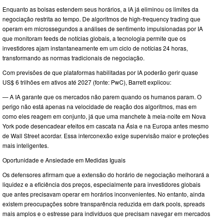
Enquanto as bolsas estendem seus horários, a IA já eliminou os limites da
negociação restrita ao tempo. De algoritmos de high-frequency trading que
operam em microssegundos a análises de sentimento impulsionadas por IA
que monitoram feeds de notícias globais, a tecnologia permite que os
investidores ajam instantaneamente em um ciclo de notícias 24 horas,
transformando as normas tradicionais de negociação.
Com previsões de que plataformas habilitadas por IA poderão gerir quase
US$ 6 trilhões em ativos até 2027 (fonte: PwC), Barrett explicou:
— A IA garante que os mercados não parem quando os humanos param. O
perigo não está apenas na velocidade de reação dos algoritmos, mas em
como eles reagem em conjunto, já que uma manchete à meia-noite em Nova
York pode desencadear efeitos em cascata na Ásia e na Europa antes mesmo
de Wall Street acordar. Essa interconexão exige supervisão maior e proteções
mais inteligentes.
Oportunidade e Ansiedade em Medidas Iguais
Os defensores afirmam que a extensão do horário de negociação melhorará a
liquidez e a eficiência dos preços, especialmente para investidores globais
que antes precisavam operar em horários inconvenientes. No entanto, ainda
existem preocupações sobre transparência reduzida em dark pools, spreads
mais amplos e o estresse para indivíduos que precisam navegar em mercados