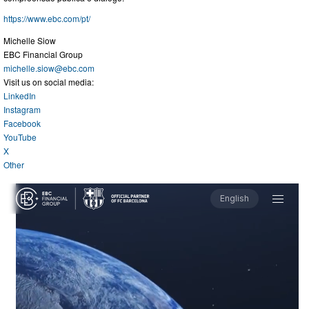
https://www.ebc.com/pt/
Michelle Siow
EBC Financial Group
michelle.siow@ebc.com
Visit us on social media:
LinkedIn
Instagram
Facebook
YouTube
X
Other