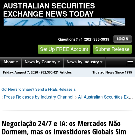
AUSTRALIAN SECURITIES
EXCHANGE NEWS TODAY
Questions? +1 (202) 335-3939
Set Up FREE Account
Submit Release
About
News by Country
News by Industry
Friday, August 7, 2026
·
932,360,429
Articles
Trusted News Since 1995
Get News Alerts
Press Releases
Contact
Got News to Share? Send a FREE Release
↓
;
Press Releases by Industry Channel
>
All Australian Securities Exchange Press Releases
Negociação 24/7 e IA: os Mercados Não
Dormem, mas os Investidores Globais Sim